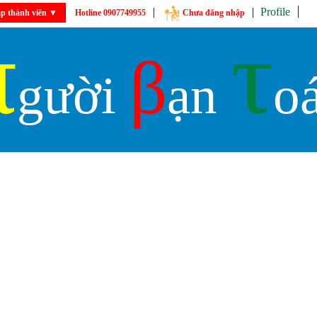
Profile
p thành viên
▼
Hotline 0907749955
Chưa đăng nhập
π
τ
β
gười
ạn
o