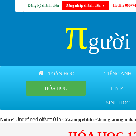
Đăng ký thành viên
Đăng nhập thành viên
▼
Hotline 09077
π
gườ
TOÁN HỌC
TIẾNG ANH
HÓA HỌC
TIN PT
SINH HỌC
Notice
: Undefined offset: 0 in
C:\xampp\htdocs\trungtamnguoiban