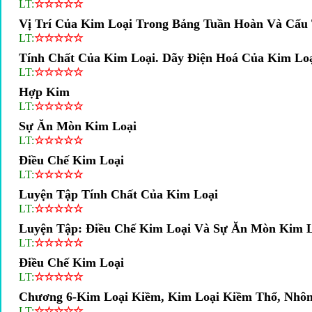
LT:
☆
☆
☆
☆
☆
Vị Trí Của Kim Loại Trong Bảng Tuần Hoàn Và Cấu
LT:
☆
☆
☆
☆
☆
Tính Chất Của Kim Loại. Dãy Điện Hoá Của Kim Lo
LT:
☆
☆
☆
☆
☆
Hợp Kim
LT:
☆
☆
☆
☆
☆
Sự Ăn Mòn Kim Loại
LT:
☆
☆
☆
☆
☆
Điều Chế Kim Loại
LT:
☆
☆
☆
☆
☆
Luyện Tập Tính Chất Của Kim Loại
LT:
☆
☆
☆
☆
☆
Luyện Tập: Điều Chế Kim Loại Và Sự Ăn Mòn Kim 
LT:
☆
☆
☆
☆
☆
Điều Chế Kim Loại
LT:
☆
☆
☆
☆
☆
Chương 6-Kim Loại Kiềm, Kim Loại Kiềm Thổ, Nhô
LT:
☆
☆
☆
☆
☆