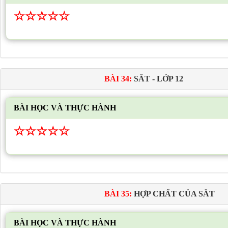
☆
☆
☆
☆
☆
BÀI 34:
SẮT - LỚP 12
BÀI HỌC VÀ THỰC HÀNH
☆
☆
☆
☆
☆
BÀI 35:
HỢP CHẤT CỦA SẮT
BÀI HỌC VÀ THỰC HÀNH