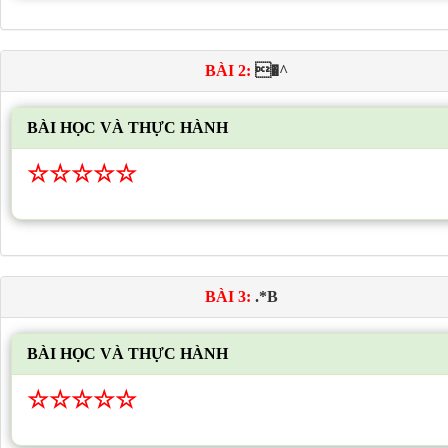
BÀI 2:
�^
BÀI HỌC VÀ THỰC HÀNH
☆
☆
☆
☆
☆
BÀI 3:
.*B
BÀI HỌC VÀ THỰC HÀNH
☆
☆
☆
☆
☆