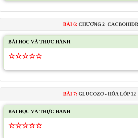
BÀI 6:
CHƯƠNG 2- CACBOHID
BÀI HỌC VÀ THỰC HÀNH
☆
☆
☆
☆
☆
BÀI 7:
GLUCOZƠ - HÓA LỚP 12
BÀI HỌC VÀ THỰC HÀNH
☆
☆
☆
☆
☆