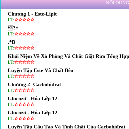
NỘI DUNG
Chương 1 - Este-Lipit
LT:
☆
☆
☆
☆
☆
?^
LT:
☆
☆
☆
☆
☆
.*b
LT:
☆
☆
☆
☆
☆
Khái Niệm Về Xà Phòng Và Chất Giặt Rửa Tổng Hợ
LT:
☆
☆
☆
☆
☆
Luyện Tập Este Và Chất Béo
LT:
☆
☆
☆
☆
☆
Chương 2- Cacbohidrat
LT:
☆
☆
☆
☆
☆
Glucozơ - Hóa Lớp 12
LT:
☆
☆
☆
☆
☆
Glucozơ - Hóa Lớp 12
LT:
☆
☆
☆
☆
☆
Luyện Tập Cấu Tạo Và Tính Chất Của Cacbohiđrat