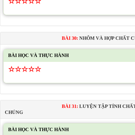
☆
☆
☆
☆
☆
BÀI 30:
NHÔM VÀ HỢP CHẤT 
BÀI HỌC VÀ THỰC HÀNH
☆
☆
☆
☆
☆
BÀI 31:
LUYỆN TẬP TÍNH CHẤT
CHÚNG
BÀI HỌC VÀ THỰC HÀNH