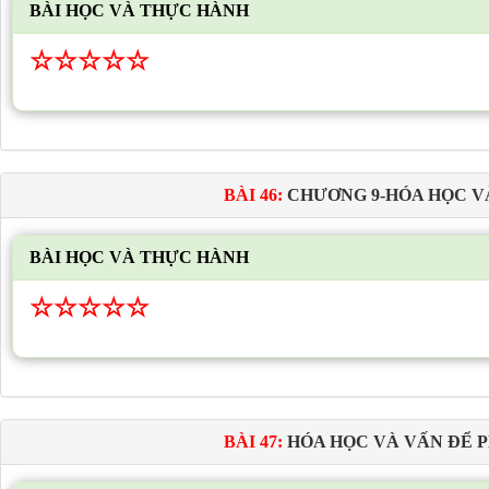
BÀI HỌC VÀ THỰC HÀNH
☆
☆
☆
☆
☆
BÀI 46:
CHƯƠNG 9-HÓA HỌC VÀ
BÀI HỌC VÀ THỰC HÀNH
☆
☆
☆
☆
☆
BÀI 47:
HÓA HỌC VÀ VẤN ĐỂ P