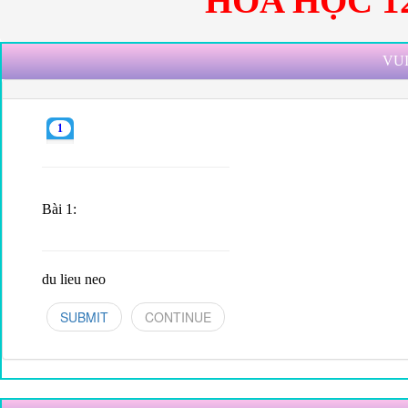
HÓA HỌC 1
VUI
1
Bài 1:
du lieu neo