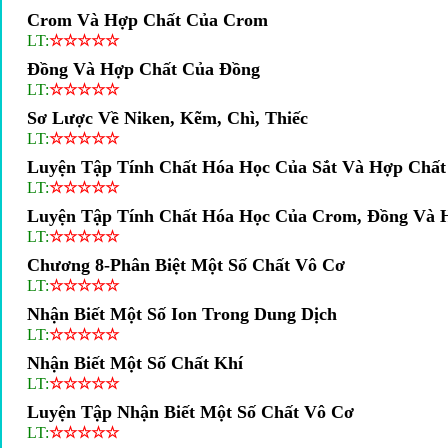
Crom Và Hợp Chất Của Crom
LT:
☆
☆
☆
☆
☆
Đồng Và Hợp Chất Của Đồng
LT:
☆
☆
☆
☆
☆
Sơ Lược Về Niken, Kẽm, Chì, Thiếc
LT:
☆
☆
☆
☆
☆
Luyện Tập Tính Chất Hóa Học Của Sắt Và Hợp Chất
LT:
☆
☆
☆
☆
☆
Luyện Tập Tính Chất Hóa Học Của Crom, Đồng Và 
LT:
☆
☆
☆
☆
☆
Chương 8-Phân Biệt Một Số Chất Vô Cơ
LT:
☆
☆
☆
☆
☆
Nhận Biết Một Số Ion Trong Dung Dịch
LT:
☆
☆
☆
☆
☆
Nhận Biết Một Số Chất Khí
LT:
☆
☆
☆
☆
☆
Luyện Tập Nhận Biết Một Số Chất Vô Cơ
LT:
☆
☆
☆
☆
☆