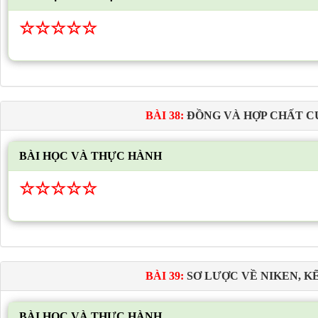
☆
☆
☆
☆
☆
BÀI 38:
ĐỒNG VÀ HỢP CHẤT C
BÀI HỌC VÀ THỰC HÀNH
☆
☆
☆
☆
☆
BÀI 39:
SƠ LƯỢC VỀ NIKEN, KẼ
BÀI HỌC VÀ THỰC HÀNH