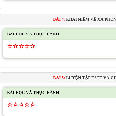
BÀI 4:
KHÁI NIỆM VỀ XÀ PHÒ
BÀI HỌC VÀ THỰC HÀNH
☆
☆
☆
☆
☆
BÀI 5:
LUYỆN TẬP ESTE VÀ C
BÀI HỌC VÀ THỰC HÀNH
☆
☆
☆
☆
☆