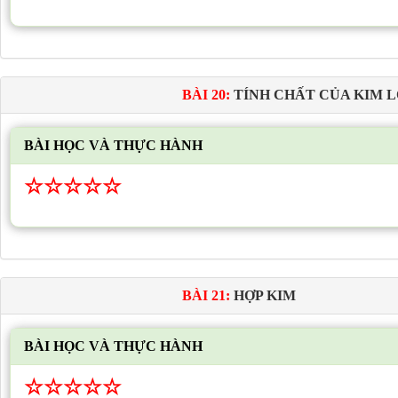
BÀI 20:
TÍNH CHẤT CỦA KIM L
BÀI HỌC VÀ THỰC HÀNH
☆
☆
☆
☆
☆
BÀI 21:
HỢP KIM
BÀI HỌC VÀ THỰC HÀNH
☆
☆
☆
☆
☆