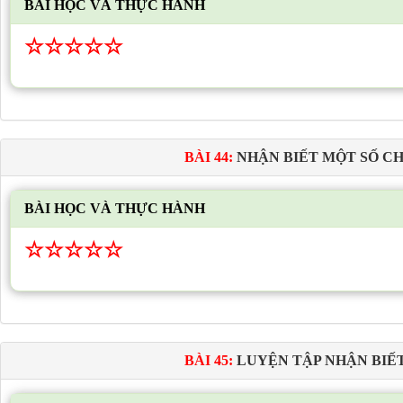
BÀI HỌC VÀ THỰC HÀNH
☆
☆
☆
☆
☆
BÀI 44:
NHẬN BIẾT MỘT SỐ CH
BÀI HỌC VÀ THỰC HÀNH
☆
☆
☆
☆
☆
BÀI 45:
LUYỆN TẬP NHẬN BIẾ