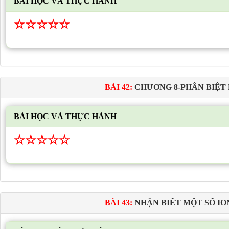
BÀI HỌC VÀ THỰC HÀNH
☆
☆
☆
☆
☆
BÀI 42:
CHƯƠNG 8-PHÂN BIỆT
BÀI HỌC VÀ THỰC HÀNH
☆
☆
☆
☆
☆
BÀI 43:
NHẬN BIẾT MỘT SỐ I