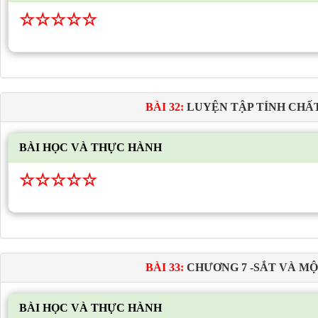
☆
☆
☆
☆
☆
BÀI 32:
LUYỆN TẬP TÍNH CHẤ
BÀI HỌC VÀ THỰC HÀNH
☆
☆
☆
☆
☆
BÀI 33:
CHƯƠNG 7 -SẮT VÀ MỘ
BÀI HỌC VÀ THỰC HÀNH