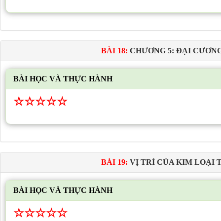
BÀI 18:
CHƯƠNG 5: ĐẠI CƯƠN
BÀI HỌC VÀ THỰC HÀNH
☆
☆
☆
☆
☆
BÀI 19:
VỊ TRÍ CỦA KIM LOẠI
BÀI HỌC VÀ THỰC HÀNH
☆
☆
☆
☆
☆