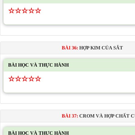
☆
☆
☆
☆
☆
BÀI 36:
HỢP KIM CỦA SẮT
BÀI HỌC VÀ THỰC HÀNH
☆
☆
☆
☆
☆
BÀI 37:
CROM VÀ HỢP CHẤT 
BÀI HỌC VÀ THỰC HÀNH