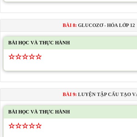
BÀI 8:
GLUCOZƠ - HÓA LỚP 12
BÀI HỌC VÀ THỰC HÀNH
☆
☆
☆
☆
☆
BÀI 9:
LUYỆN TẬP CẤU TẠO V
BÀI HỌC VÀ THỰC HÀNH
☆
☆
☆
☆
☆