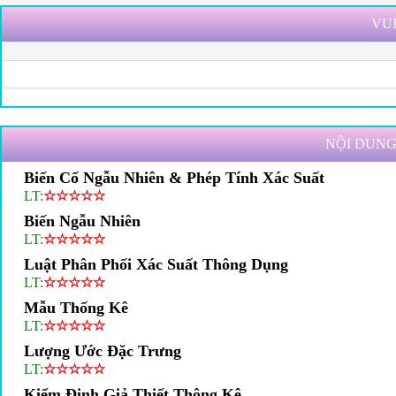
VUI
NỘI DUNG
Biến Cố Ngẫu Nhiên & Phép Tính Xác Suất
LT:
☆
☆
☆
☆
☆
Biến Ngẫu Nhiên
LT:
☆
☆
☆
☆
☆
Luật Phân Phối Xác Suất Thông Dụng
LT:
☆
☆
☆
☆
☆
Mẫu Thống Kê
LT:
☆
☆
☆
☆
☆
Lượng Ước Đặc Trưng
LT:
☆
☆
☆
☆
☆
Kiểm Định Giả Thiết Thông Kê