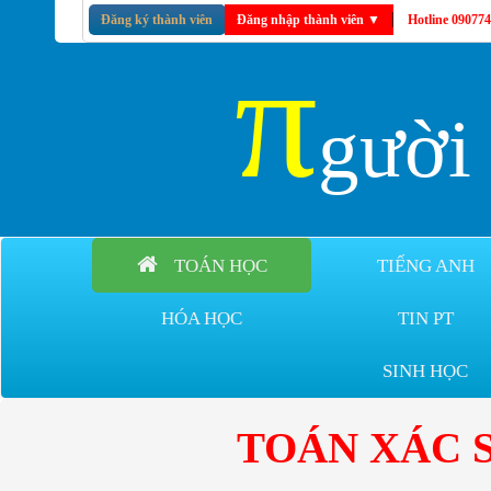
Đăng ký thành viên
Đăng nhập thành viên
▼
Hotline 09077
π
gườ
TOÁN HỌC
TIẾNG ANH
HÓA HỌC
TIN PT
SINH HỌC
TOÁN XÁC 