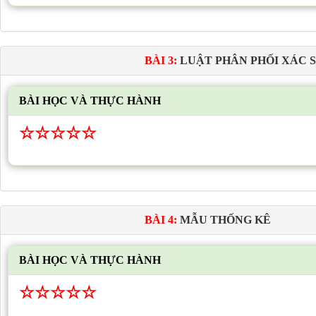
BÀI 3:
LUẬT PHÂN PHỐI XÁC 
BÀI HỌC VÀ THỰC HÀNH
☆
☆
☆
☆
☆
BÀI 4:
MẪU THỐNG KÊ
BÀI HỌC VÀ THỰC HÀNH
☆
☆
☆
☆
☆