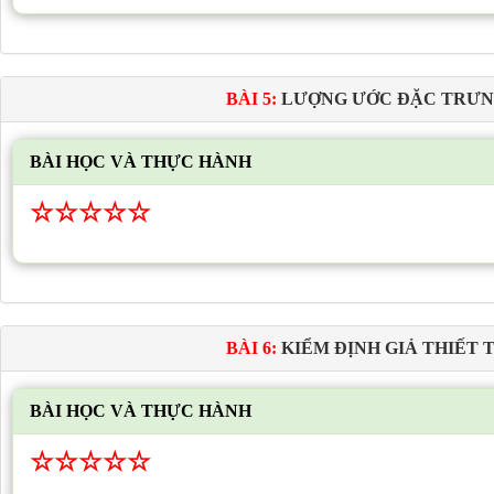
BÀI 5:
LƯỢNG ƯỚC ĐẶC TRƯ
BÀI HỌC VÀ THỰC HÀNH
☆
☆
☆
☆
☆
BÀI 6:
KIỂM ĐỊNH GIẢ THIẾT 
BÀI HỌC VÀ THỰC HÀNH
☆
☆
☆
☆
☆