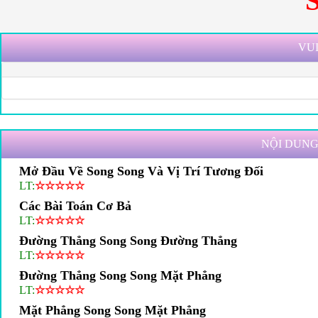
VUI
NỘI DUNG
Mở Đầu Về Song Song Và Vị Trí Tương Đối
LT:
☆
☆
☆
☆
☆
Các Bài Toán Cơ Bả
LT:
☆
☆
☆
☆
☆
Đường Thẳng Song Song Đường Thẳng
LT:
☆
☆
☆
☆
☆
Đường Thẳng Song Song Mặt Phẳng
LT:
☆
☆
☆
☆
☆
Mặt Phẳng Song Song Mặt Phẳng