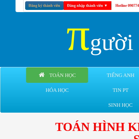
Đăng ký thành viên
Đăng nhập thành viên
▼
Hotline 09077
π
gườ
TOÁN HỌC
TIẾNG ANH
HÓA HỌC
TIN PT
SINH HỌC
TOÁN HÌNH 