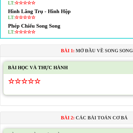
LT:
☆
☆
☆
☆
☆
Hình Lăng Trụ - Hình Hộp
LT:
☆
☆
☆
☆
☆
Phép Chiếu Song Song
LT:
☆
☆
☆
☆
☆
BÀI 1:
MỞ ĐẦU VỀ SONG SONG 
BÀI HỌC VÀ THỰC HÀNH
☆
☆
☆
☆
☆
BÀI 2:
CÁC BÀI TOÁN CƠ BẢ