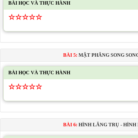
BÀI HỌC VÀ THỰC HÀNH
☆
☆
☆
☆
☆
BÀI 5:
MẶT PHẲNG SONG SON
BÀI HỌC VÀ THỰC HÀNH
☆
☆
☆
☆
☆
BÀI 6:
HÌNH LĂNG TRỤ - HÌNH